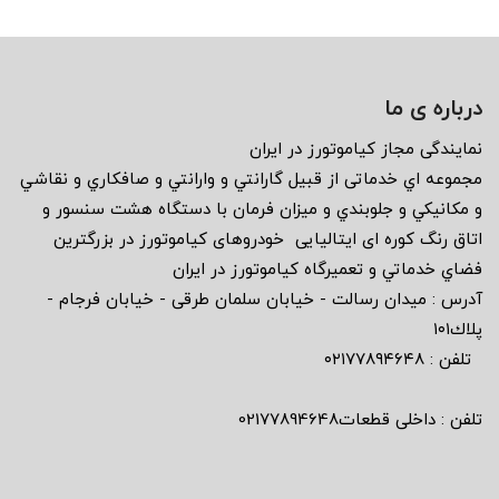
درباره ی ما
نمايندگى مجاز كياموتورز در ايران
مجموعه اي خدماتى از قبيل گارانتي و وارانتي و صافكاري و نقاشي
و مكانيكي و جلوبندي و ميزان فرمان با دستگاه هشت سنسور و
اتاق رنگ كوره اى ايتاليايى خودروهاى كياموتورز در بزرگترين
فضاي خدماتي و تعميرگاه كياموتورز در ايران
آدرس : ميدان رسالت - خيابان سلمان طرقى - خيابان فرجام -
پلاك١٠١
تلفن : ٠٢١٧٧٨٩٤٦٤٨
تلفن : داخلی قطعات02177894648