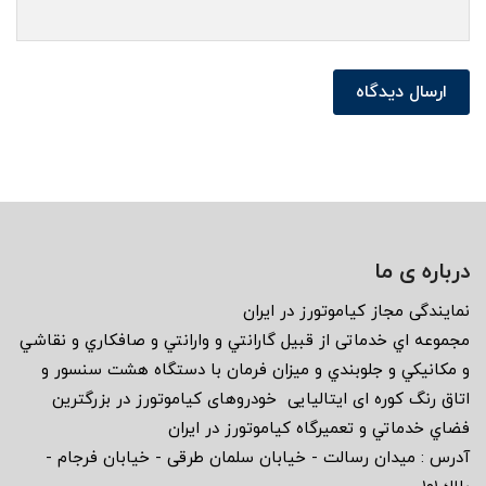
ارسال دیدگاه
درباره ی ما
نمايندگى مجاز كياموتورز در ايران
مجموعه اي خدماتى از قبيل گارانتي و وارانتي و صافكاري و نقاشي
و مكانيكي و جلوبندي و ميزان فرمان با دستگاه هشت سنسور و
اتاق رنگ كوره اى ايتاليايى خودروهاى كياموتورز در بزرگترين
فضاي خدماتي و تعميرگاه كياموتورز در ايران
آدرس : ميدان رسالت - خيابان سلمان طرقى - خيابان فرجام -