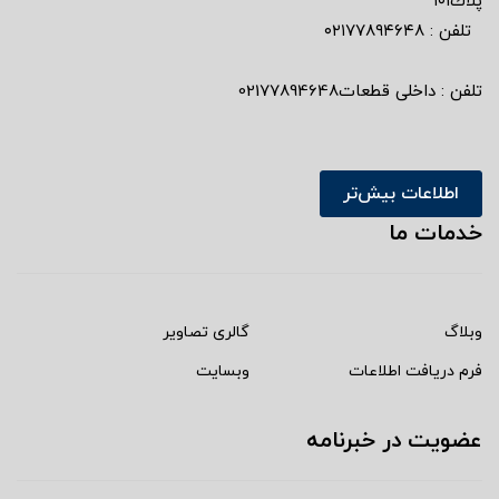
پلاك١٠١
تلفن : ٠٢١٧٧٨٩٤٦٤٨
تلفن : داخلی قطعات02177894648
اطلاعات بیش‌تر
خدمات ما
وبلاگ
گالری تصاویر
فرم دریافت اطلاعات
وبسایت
عضویت در خبرنامه