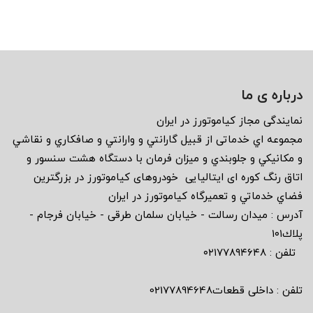
درباره ی ما
نمايندگى مجاز كياموتورز در ايران
مجموعه اي خدماتى از قبيل گارانتي و وارانتي و صافكاري و نقاشي
و مكانيكي و جلوبندي و ميزان فرمان با دستگاه هشت سنسور و
اتاق رنگ كوره اى ايتاليايى خودروهاى كياموتورز در بزرگترين
فضاي خدماتي و تعميرگاه كياموتورز در ايران
آدرس : ميدان رسالت - خيابان سلمان طرقى - خيابان فرجام -
پلاك١٠١
تلفن : ٠٢١٧٧٨٩٤٦٤٨
تلفن : داخلی قطعات02177894648