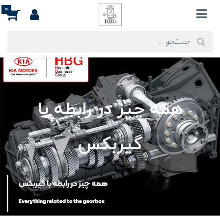
0
همه چیز در رابطه با
گیربکس