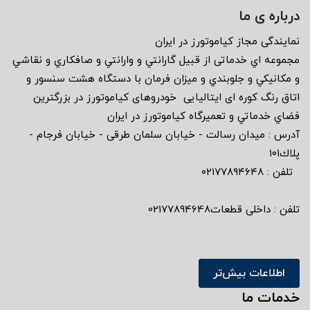
درباره ی ما
نمايندگى مجاز كياموتورز در ايران
مجموعه اي خدماتى از قبيل گارانتي و وارانتي و صافكاري و نقاشي
و مكانيكي و جلوبندي و ميزان فرمان با دستگاه هشت سنسور و
اتاق رنگ كوره اى ايتاليايى خودروهاى كياموتورز در بزرگترين
فضاي خدماتي و تعميرگاه كياموتورز در ايران
آدرس : ميدان رسالت - خيابان سلمان طرقى - خيابان فرجام -
پلاك١٠١
تلفن : ٠٢١٧٧٨٩٤٦٤٨
تلفن : داخلی قطعات02177894648
اطلاعات بیش‌تر
خدمات ما