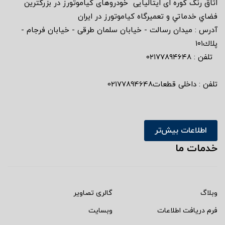
اتاق رنگ كوره اى ايتاليايى خودروهاى كياموتورز در بزرگترين
فضاي خدماتي و تعميرگاه كياموتورز در ايران
آدرس : ميدان رسالت - خيابان سلمان طرقى - خيابان فرجام -
پلاك١٠١
تلفن : ٠٢١٧٧٨٩٤٦٤٨
تلفن : داخلی قطعات02177894648
اطلاعات بیش‌تر
خدمات ما
وبلاگ
گالری تصاویر
فرم دریافت اطلاعات
وبسایت