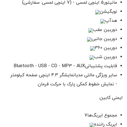
مانیتور5 اینچی لمسی - (7 اینچی لمسی: سفارشی)
نویگیشن
هدآپ
دوربین عقب
دوربین جانبی
دوربین 360
دوربین شب
قابلیت پشتیبانیBluetooth - USB - CD - MP3 - AUX
سایر ویژگی‌ مالتی مدیانمایشگر 4.3 اینچی صفحه کیلومتر
- نمایش خطوط کمکی پارک با حرکت فرمان
ایمنی کابین
مجموع ایربگ‌ها7
ایربگ راننده