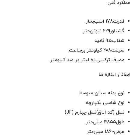
عملکرد فنی
قدرت178 اسب‌بخار
گشتاور229 نیوتن‌متر
شتاب9.5 ثانیه
سرعت208 کیلومتر برساعت
مصرف ترکیبی:8.1 لیتر در صد کیلومتر
ابعاد و اندازه ها
نوع بدنه سدان متوسط
نوع شاسی یکپارچه
نسل (کد اتاق)نسل چهارم (JF)
طول4855 میلی‌متر
عرض1860 میلی‌متر