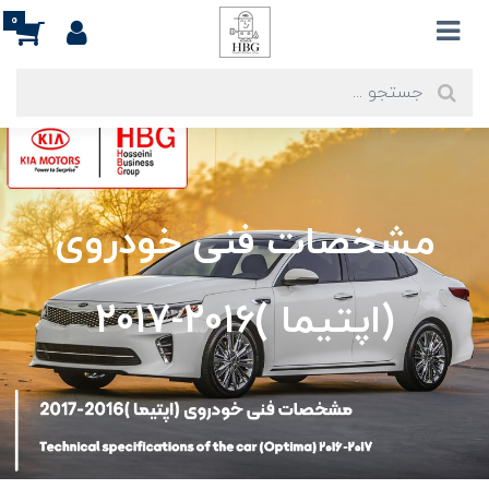
0
مشخصات فنی خودروی
(اپتیما )2016-2017