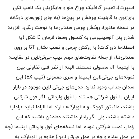
اسپرت)، تغییر گرافیک چراغ جلو و جایگزینی یک لامپ تکی
بای‌زنون با قابلیت چرخش در پیچ‌ها (به جای زنون‌های دوگانه
در نسخه عادی)، روکش چرمی صندلی‌ها با دوخت رنگی، افزوده
شدن پنل آلومینیومی به کنسول وسط، فرمان D شکل (یا
اصطلاحا دی کات) با روکش چرمی و نصب نشان GT بر روی
صندلی‌ها، از جمله تفاوت‌های مهم تیپ جی‌تی‌لاین در مقایسه
با اپتیما JF معمولی هستند. البته از نظر فنی تفاوتی بین
نمونه‌های جی‌تی‌لاین اپتیما و سری معمولی (تیپ EX) این
سدان جذاب وجود ندارد. مدل‌های جی‌تی لاین موجود در بازار
ایران یا فول شرکتی هستند یا فول وارداتی. اگر فول شرکتی
باشند، مانیتور کوچک و «اتوپارک» دارند اما الزاما نباید «رادار»
داشته باشند، ولی اگر رادار داشتند مطمئن باشید که این
رادار، نصب شرکتی نبوده. اما نسخه‌های فول وارداتی اپتیما (چه
در مدل ساده و چه در مدل جی‌تی لاین) علاوه بر اتوپارک، به