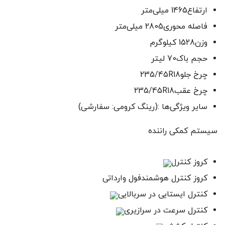
ارتفاع1465 میلی‌متر
فاصله محوری2805 میلی‌متر
وزن1528 کیلوگرم
حجم باک70 لیتر
چرخ جلو235/45R18
چرخ عقب235/45R18
سایر ویژگی‌ها :(رینگ کرومی: سفارشی)
سیستم‌‌ کمکی راننده
کروز کنترل
کروز کنترل هوشمندفول وارداتی
کنترل ایستایی در سربالایی
کنترل سرعت در سرازیری