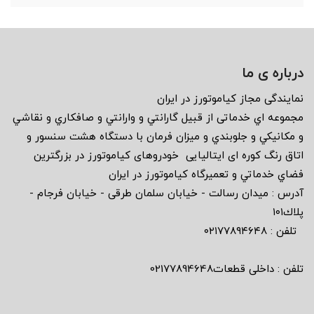
درباره ی ما
نمايندگى مجاز كياموتورز در ايران
مجموعه اي خدماتى از قبيل گارانتي و وارانتي و صافكاري و نقاشي
و مكانيكي و جلوبندي و ميزان فرمان با دستگاه هشت سنسور و
اتاق رنگ كوره اى ايتاليايى خودروهاى كياموتورز در بزرگترين
فضاي خدماتي و تعميرگاه كياموتورز در ايران
آدرس : ميدان رسالت - خيابان سلمان طرقى - خيابان فرجام -
پلاك١٠١
تلفن : ٠٢١٧٧٨٩٤٦٤٨
تلفن : داخلی قطعات02177894648