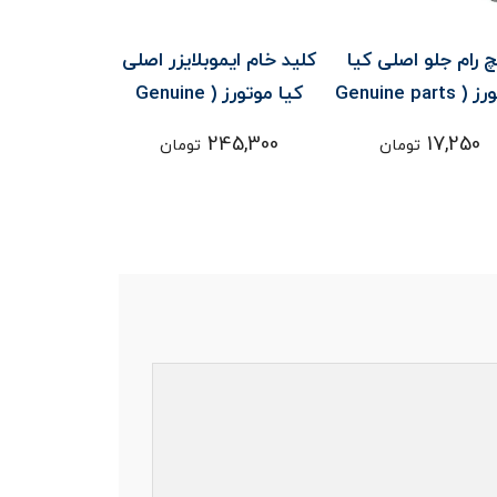
چ رام جلو اصلی کیا
کليد خام ايموبلايزر اصلی
لبه پاييني سپ
موتورز ( Genuine parts
کیا موتورز ( Genuine
) - کارنز / اسپورتیج SL /
parts ) - کارنز
parts ) - کارنز
210,800
245,300
17,250
تومان
تومان
سراتو YD