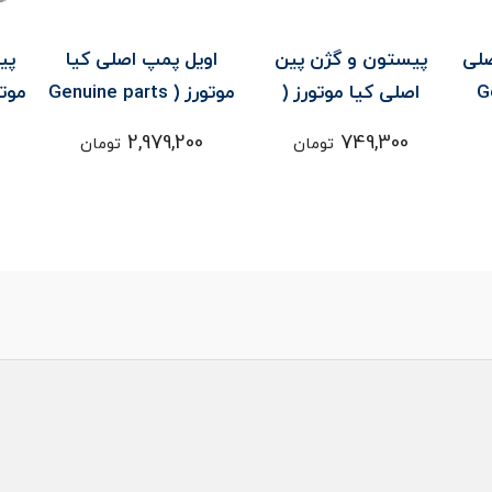
صلی
پيستون و گژن پين
اويل پمپ اصلی کیا
پي
Genu
اصلی کیا موتورز (
موتورز ( Genuine parts
parts ) - اپتيما MG /
Genuine parts ) - کارنز
) - کارنز
2,979,200
749,300
تومان
تومان