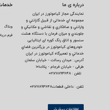
درباره ی ما
خدمات
نمايندگى مجاز كياموتورز در ايران
مجموعه اي خدماتى از قبيل گارانتي و
وبلاگ
وارانتي و صافكاري و نقاشي و مكانيكي و
جلوبندي و ميزان فرمان با دستگاه هشت
فرم دریا
سنسور و اتاق رنگ كوره اى ايتاليايى
خودروهاى كياموتورز در بزرگترين فضاي
خدماتي و تعميرگاه كياموتورز در ايران
آدرس : ميدان رسالت - خيابان سلمان
طرقى - خيابان فرجام - پلاك١٠١
تلفن : ٠٢١٧٧٨٩٤٦٤٨
تلفن : داخلی قطعات02177894648
اطلاعات بیش‌تر