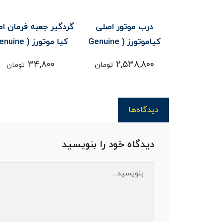
ل جلو پنجره
درب موتور اصلی
گردگير جعبه فرمان ا
موتورز (
کیاموتورز ( Genuine
کیا موتورز ( ine
 کارنز
parts ) - کارنز
34,800
2,538,800
2,
تومان
تومان
تومان
کارنز
دیدگاه‌ها
دیدگاه خود را بنویسید