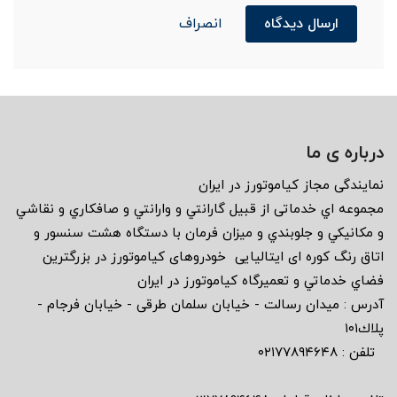
ارسال دیدگاه
انصراف
درباره ی ما
نمايندگى مجاز كياموتورز در ايران
مجموعه اي خدماتى از قبيل گارانتي و وارانتي و صافكاري و نقاشي
و مكانيكي و جلوبندي و ميزان فرمان با دستگاه هشت سنسور و
اتاق رنگ كوره اى ايتاليايى خودروهاى كياموتورز در بزرگترين
فضاي خدماتي و تعميرگاه كياموتورز در ايران
آدرس : ميدان رسالت - خيابان سلمان طرقى - خيابان فرجام -
پلاك١٠١
تلفن : ٠٢١٧٧٨٩٤٦٤٨