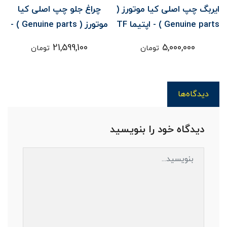
ايربگ چپ اصلی کیا موتورز (
چراغ جلو چپ اصلی کیا
س
Genuine parts ) - اپتيما TF
موتورز ( Genuine parts ) -
اپتيما JF
21,599,100
5,000,000
تومان
تومان
دیدگاه‌ها
دیدگاه خود را بنویسید