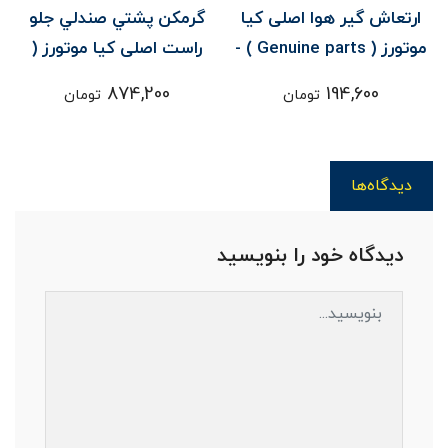
ارتعاش گير هوا اصلی کیا
گرمکن پشتي صندلي جلو
د
موتورز ( Genuine parts ) -
راست اصلی کیا موتورز (
سورنتو XM
Genuine parts ) - سورنتو
874,200
194,600
تومان
تومان
دیدگاه‌ها
دیدگاه خود را بنویسید