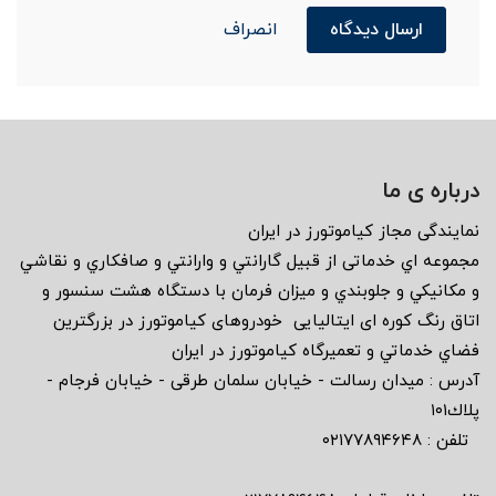
ارسال دیدگاه
انصراف
درباره ی ما
نمايندگى مجاز كياموتورز در ايران
مجموعه اي خدماتى از قبيل گارانتي و وارانتي و صافكاري و نقاشي
و مكانيكي و جلوبندي و ميزان فرمان با دستگاه هشت سنسور و
اتاق رنگ كوره اى ايتاليايى خودروهاى كياموتورز در بزرگترين
فضاي خدماتي و تعميرگاه كياموتورز در ايران
آدرس : ميدان رسالت - خيابان سلمان طرقى - خيابان فرجام -
پلاك١٠١
تلفن : ٠٢١٧٧٨٩٤٦٤٨