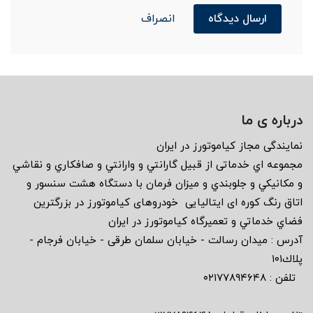
ارسال دیدگاه
انصراف
درباره ی ما
نمايندگى مجاز كياموتورز در ايران
مجموعه اي خدماتى از قبيل گارانتي و وارانتي و صافكاري و نقاشي
و مكانيكي و جلوبندي و ميزان فرمان با دستگاه هشت سنسور و
اتاق رنگ كوره اى ايتاليايى خودروهاى كياموتورز در بزرگترين
فضاي خدماتي و تعميرگاه كياموتورز در ايران
آدرس : ميدان رسالت - خيابان سلمان طرقى - خيابان فرجام -
پلاك١٠١
تلفن : ٠٢١٧٧٨٩٤٦٤٨