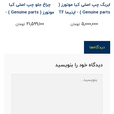
ايربگ چپ اصلی کیا موتورز (
چراغ جلو چپ اصلی کیا
س
Genuine parts ) - اپتيما TF
موتورز ( Genuine parts ) -
اپتيما JF
21,599,100
5,000,000
تومان
تومان
دیدگاه‌ها
دیدگاه خود را بنویسید