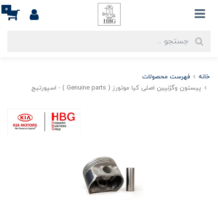
0
خانه
فهرست محصولات
پيستون وگژنپين اصلی کیا موتورز ( Genuine parts ) - اسپورتيج