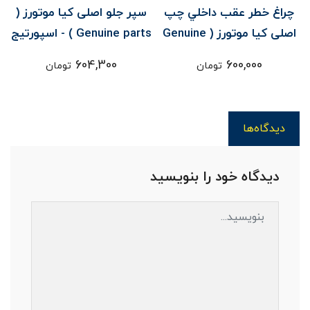
چراغ خطر عقب داخلي چپ
سپر جلو اصلی کیا موتورز (
اصلی کیا موتورز ( Genuine
Genuine parts ) - اسپورتيج
parts ) - اسپورتيج SL
SL
604,300
600,000
تومان
تومان
دیدگاه‌ها
دیدگاه خود را بنویسید