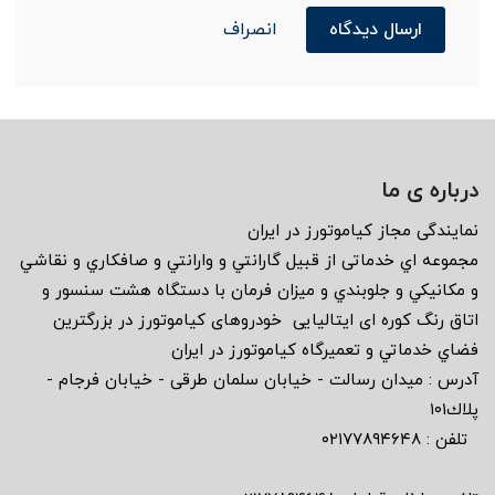
ارسال دیدگاه
انصراف
درباره ی ما
نمايندگى مجاز كياموتورز در ايران
مجموعه اي خدماتى از قبيل گارانتي و وارانتي و صافكاري و نقاشي
و مكانيكي و جلوبندي و ميزان فرمان با دستگاه هشت سنسور و
اتاق رنگ كوره اى ايتاليايى خودروهاى كياموتورز در بزرگترين
فضاي خدماتي و تعميرگاه كياموتورز در ايران
آدرس : ميدان رسالت - خيابان سلمان طرقى - خيابان فرجام -
پلاك١٠١
تلفن : ٠٢١٧٧٨٩٤٦٤٨