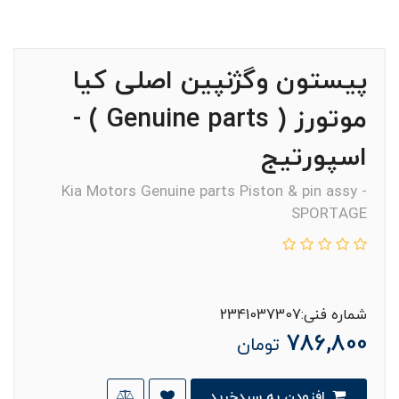
پيستون وگژنپين اصلی کیا
موتورز ( Genuine parts ) -
اسپورتيج
Kia Motors Genuine parts Piston & pin assy -
SPORTAGE
شماره فنی:2341037307
786,800
تومان
افزودن به سبدخرید