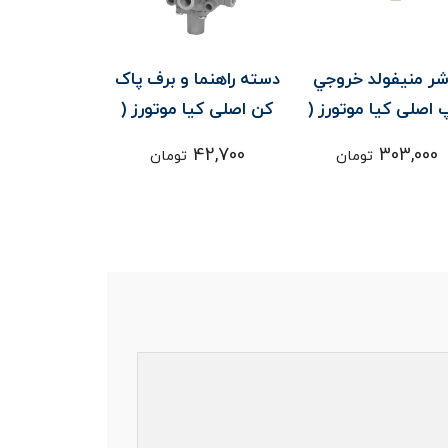
شر منيفولد خروجي
دسته راهنما و برف پاک
کاسه نمد س
اصلی کیا موتورز (
کن اصلی کیا موتورز (
اصلی کیا م
Genuine parts ) -
Genuine parts ) -
51,100
42,700
303,000
تومان
تومان
ت
پيروس / موهاوي
اپيروس
/ موهاوي /