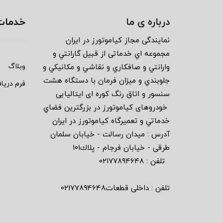
درباره ی ما
خدمات
نمايندگى مجاز كياموتورز در ايران
مجموعه اي خدماتى از قبيل گارانتي و
وبلاگ
وارانتي و صافكاري و نقاشي و مكانيكي و
جلوبندي و ميزان فرمان با دستگاه هشت
فرم دریا
سنسور و اتاق رنگ كوره اى ايتاليايى
خودروهاى كياموتورز در بزرگترين فضاي
خدماتي و تعميرگاه كياموتورز در ايران
آدرس : ميدان رسالت - خيابان سلمان
طرقى - خيابان فرجام - پلاك١٠١
تلفن : ٠٢١٧٧٨٩٤٦٤٨
تلفن : داخلی قطعات02177894648