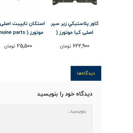
ن هوا اصلی
کاور پلاستيکي زير سپر
استکان تايپيت اصلی 
کیا موتورز ( Genuine
اصلی کیا موتورز (
موتورز ( ine parts
pa ) - اپتيما /
Genuine parts ) -
) - اپيروس
25,500
622,900
3,
تومان
تومان
تومان
روس
اپيروس
دیدگاه‌ها
دیدگاه خود را بنویسید