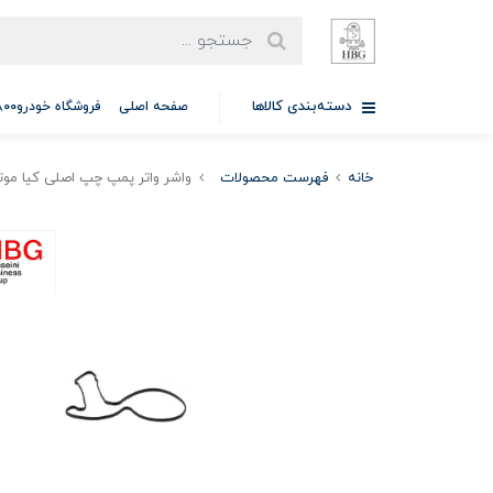
دسته‌بندی کالاها
صفحه اصلی
فروشگاه خودرو97701A5800
خانه
فهرست محصولات
واشر واتر پمپ چپ اصلی کیا موتورز ( Genuine parts ) - اپيروس / سورن