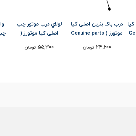
کیا
درب باک بنزين اصلی کیا
لولاي درب موتور چپ
وا
Genu
موتورز ( Genuine parts
اصلی کیا موتورز (
چپ 
) - اپيروس
Genuine parts ) -
55,300
24,600
تومان
تومان
اپيروس
ا