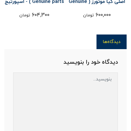
اصلی کیا موتورز ( Genuine
Genuine parts ) - اسپورتيج
parts ) - اسپورتيج SL
SL
604,300
600,000
تومان
تومان
دیدگاه‌ها
دیدگاه خود را بنویسید