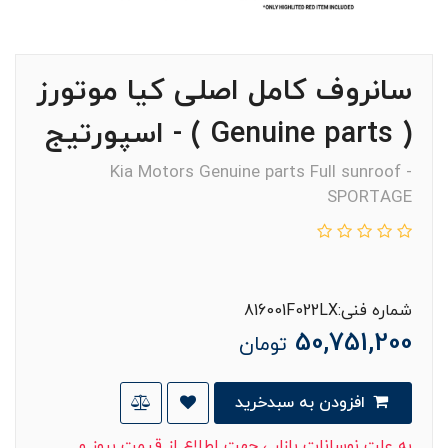
سانروف کامل اصلی کیا موتورز
( Genuine parts ) - اسپورتيج
Kia Motors Genuine parts Full sunroof -
SPORTAGE
شماره فنی:816001F022LX
50,751,200
تومان
افزودن به سبدخرید
به علت نوسانات بازار ، جهت اطلاع از قیمت بروز و