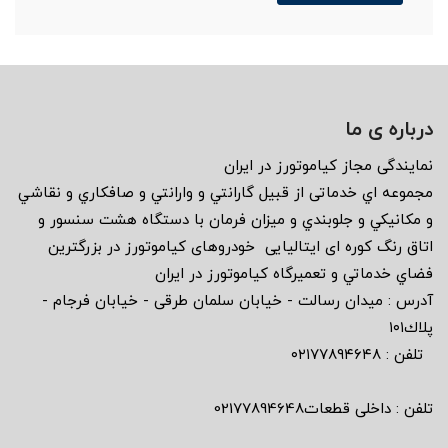
درباره ی ما
نمايندگى مجاز كياموتورز در ايران
مجموعه اي خدماتى از قبيل گارانتي و وارانتي و صافكاري و نقاشي
و مكانيكي و جلوبندي و ميزان فرمان با دستگاه هشت سنسور و
اتاق رنگ كوره اى ايتاليايى خودروهاى كياموتورز در بزرگترين
فضاي خدماتي و تعميرگاه كياموتورز در ايران
آدرس : ميدان رسالت - خيابان سلمان طرقى - خيابان فرجام -
پلاك١٠١
تلفن : ٠٢١٧٧٨٩٤٦٤٨
تلفن : داخلی قطعات02177894648