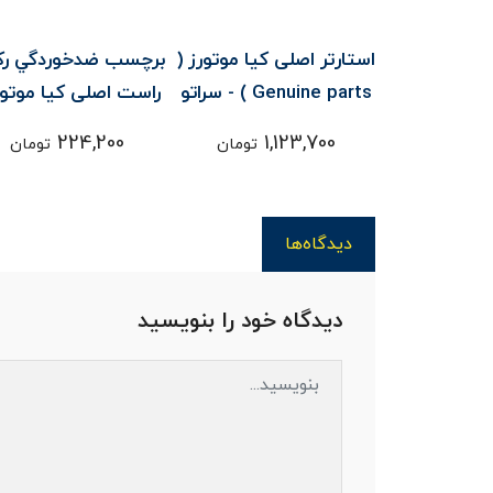
 اصلی کیا
استارتر اصلی کیا موتورز (
برچسب ضدخوردگي رک
رز ( Genuine parts
Genuine parts ) - سراتو
راست اصلی کیا موتور
تو YD
Genuine parts 
224,200
1,123,700
4,
تومان
تومان
تومان
YD
دیدگاه‌ها
دیدگاه خود را بنویسید