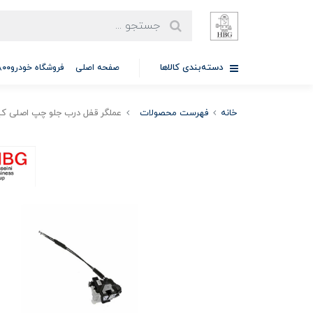
دسته‌بندی کالاها
صفحه اصلی
فروشگاه خودرو97701A5800
خانه
فهرست محصولات
عملگر قفل درب جلو چپ اصلی کیا موتورز ( uine parts