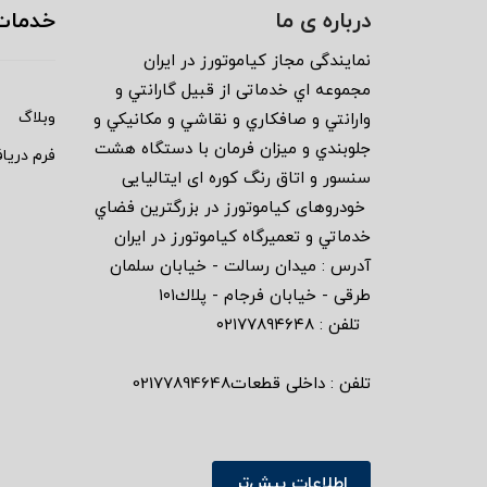
درباره ی ما
خدمات
نمايندگى مجاز كياموتورز در ايران
مجموعه اي خدماتى از قبيل گارانتي و
وبلاگ
وارانتي و صافكاري و نقاشي و مكانيكي و
جلوبندي و ميزان فرمان با دستگاه هشت
فرم دریا
سنسور و اتاق رنگ كوره اى ايتاليايى
خودروهاى كياموتورز در بزرگترين فضاي
خدماتي و تعميرگاه كياموتورز در ايران
آدرس : ميدان رسالت - خيابان سلمان
طرقى - خيابان فرجام - پلاك١٠١
تلفن : ٠٢١٧٧٨٩٤٦٤٨
تلفن : داخلی قطعات02177894648
اطلاعات بیش‌تر