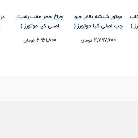
اب
موتور شيشه بالابر جلو
چراغ خطر عقب راست
در
ز (
چپ اصلی کیا موتورز (
اصلی کیا موتورز (
ا
) - سراتو
Genuine parts ) - سراتو
Genuine parts ) - سراتو
6,961,800
2,797,600
تومان
تومان
YD
TD