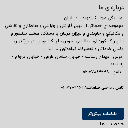
درباره ی ما
نمايندگى مجاز كياموتورز در ايران
مجموعه اي خدماتى از قبيل گارانتي و وارانتي و صافكاري و نقاشي
و مكانيكي و جلوبندي و ميزان فرمان با دستگاه هشت سنسور و
اتاق رنگ كوره اى ايتاليايى خودروهاى كياموتورز در بزرگترين
فضاي خدماتي و تعميرگاه كياموتورز در ايران
آدرس : ميدان رسالت - خيابان سلمان طرقى - خيابان فرجام -
پلاك١٠١
تلفن : ٠٢١٧٧٨٩٤٦٤٨
تلفن : داخلی قطعات02177894648
اطلاعات بیش‌تر
خدمات ما