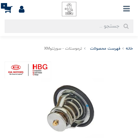
0
خانه
فهرست محصولات
ترموستات - سورنتوXM