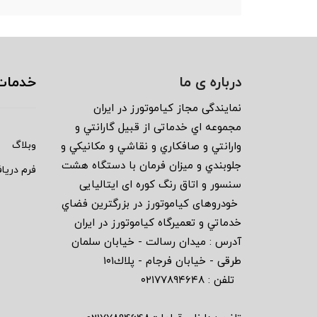
درباره ی ما
خدمات
نمايندگى مجاز كياموتورز در ايران
مجموعه اي خدماتى از قبيل گارانتي و
وبلاگ
وارانتي و صافكاري و نقاشي و مكانيكي و
جلوبندي و ميزان فرمان با دستگاه هشت
فرم دریا
سنسور و اتاق رنگ كوره اى ايتاليايى
خودروهاى كياموتورز در بزرگترين فضاي
خدماتي و تعميرگاه كياموتورز در ايران
آدرس : ميدان رسالت - خيابان سلمان
طرقى - خيابان فرجام - پلاك١٠١
تلفن : ٠٢١٧٧٨٩٤٦٤٨