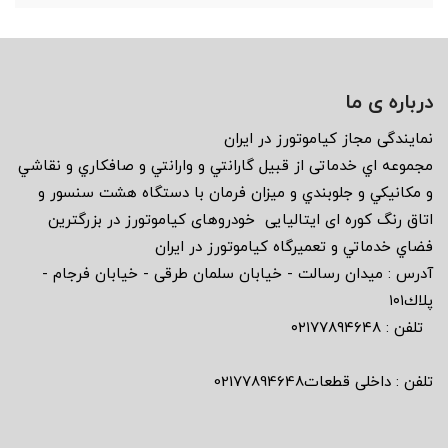
درباره ی ما
نمايندگى مجاز كياموتورز در ايران
مجموعه اي خدماتى از قبيل گارانتي و وارانتي و صافكاري و نقاشي
و مكانيكي و جلوبندي و ميزان فرمان با دستگاه هشت سنسور و
اتاق رنگ كوره اى ايتاليايى خودروهاى كياموتورز در بزرگترين
فضاي خدماتي و تعميرگاه كياموتورز در ايران
آدرس : ميدان رسالت - خيابان سلمان طرقى - خيابان فرجام -
پلاك١٠١
تلفن : ٠٢١٧٧٨٩٤٦٤٨
تلفن : داخلی قطعات02177894648