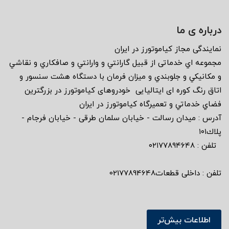
درباره ی ما
نمايندگى مجاز كياموتورز در ايران
مجموعه اي خدماتى از قبيل گارانتي و وارانتي و صافكاري و نقاشي
و مكانيكي و جلوبندي و ميزان فرمان با دستگاه هشت سنسور و
اتاق رنگ كوره اى ايتاليايى خودروهاى كياموتورز در بزرگترين
فضاي خدماتي و تعميرگاه كياموتورز در ايران
آدرس : ميدان رسالت - خيابان سلمان طرقى - خيابان فرجام -
پلاك١٠١
تلفن : ٠٢١٧٧٨٩٤٦٤٨
تلفن : داخلی قطعات02177894648
اطلاعات بیش‌تر