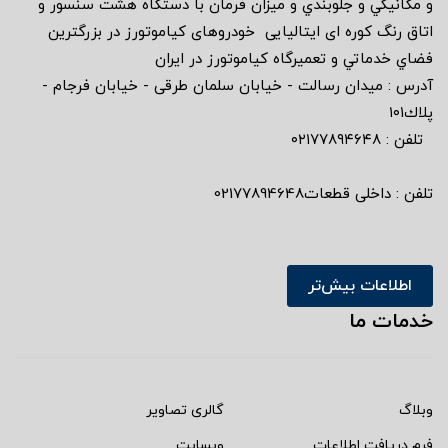
و مكانيكي و جلوبندي و ميزان فرمان با دستگاه هشت سنسور و
اتاق رنگ كوره اى ايتاليايى خودروهاى كياموتورز در بزرگترين
فضاي خدماتي و تعميرگاه كياموتورز در ايران
آدرس : ميدان رسالت - خيابان سلمان طرقى - خيابان فرجام -
پلاك١٠١
تلفن : ٠٢١٧٧٨٩٤٦٤٨
تلفن : داخلی قطعات02177894648
اطلاعات بیش‌تر
خدمات ما
وبلاگ
گالری تصاویر
فرم دریافت اطلاعات
وبسایت