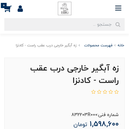
0
خانه
فهرست محصولات
زه آبگیر خارجی درب عقب راست - کادنزا
زه آبگیر خارجی درب عقب
راست - کادنزا
شماره فنی:832203R000
1,598,600
تومان