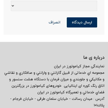
ارسال دیدگاه
انصراف
درباره ی ما
نمايندگى مجاز كياموتورز در ايران
مجموعه اي خدماتى از قبيل گارانتي و وارانتي و صافكاري و نقاشي
و مكانيكي و جلوبندي و ميزان فرمان با دستگاه هشت سنسور و
اتاق رنگ كوره اى ايتاليايى خودروهاى كياموتورز در بزرگترين
فضاي خدماتي و تعميرگاه كياموتورز در ايران
آدرس : ميدان رسالت - خيابان سلمان طرقى - خيابان فرجام -
پلاك١٠١