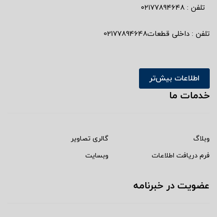
تلفن : ٠٢١٧٧٨٩٤٦٤٨
تلفن : داخلی قطعات02177894648
اطلاعات بیش‌تر
خدمات ما
وبلاگ
گالری تصاویر
فرم دریافت اطلاعات
وبسایت
عضویت در خبرنامه