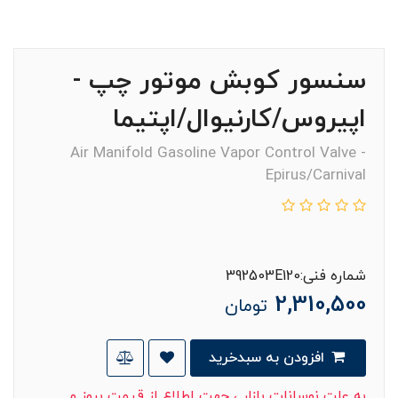
سنسور کوبش موتور چپ -
اپیروس/کارنیوال/اپتیما
Air Manifold Gasoline Vapor Control Valve -
Epirus/Carnival
شماره فنی:392503E120
2,310,500
تومان
افزودن به سبدخرید
به علت نوسانات بازار ، جهت اطلاع از قیمت بروز و