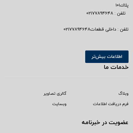
پلاك١٠١
تلفن : ٠٢١٧٧٨٩٤٦٤٨
تلفن : داخلی قطعات02177894648
اطلاعات بیش‌تر
خدمات ما
وبلاگ
گالری تصاویر
فرم دریافت اطلاعات
وبسایت
عضویت در خبرنامه