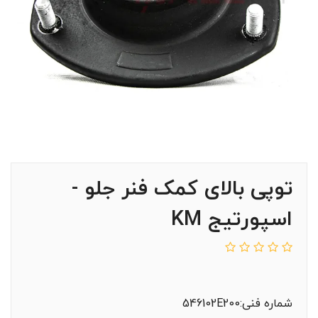
توپی بالای کمک فنر جلو -
اسپورتیج KM
شماره فنی:546102E200