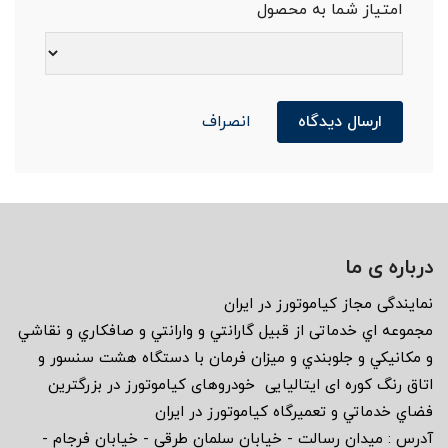
امتیاز شما به محصول
ارسال دیدگاه
انصراف
درباره ی ما
نمايندگى مجاز كياموتورز در ايران
مجموعه اي خدماتى از قبيل گارانتي و وارانتي و صافكاري و نقاشي
و مكانيكي و جلوبندي و ميزان فرمان با دستگاه هشت سنسور و
اتاق رنگ كوره اى ايتاليايى خودروهاى كياموتورز در بزرگترين
فضاي خدماتي و تعميرگاه كياموتورز در ايران
آدرس : ميدان رسالت - خيابان سلمان طرقى - خيابان فرجام -