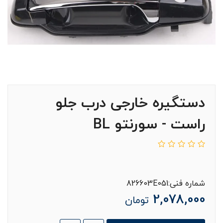
دستگیره خارجی درب جلو
راست - سورنتو BL
شماره فنی:826603E051
2,078,000
تومان