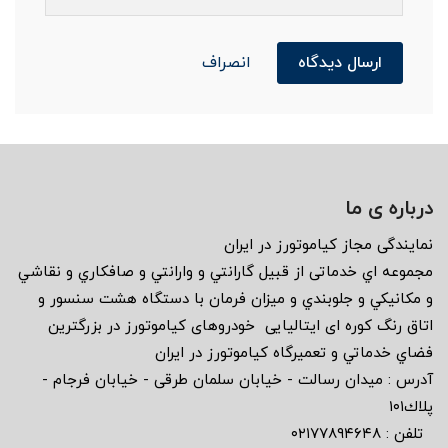
ارسال دیدگاه
انصراف
درباره ی ما
نمايندگى مجاز كياموتورز در ايران
مجموعه اي خدماتى از قبيل گارانتي و وارانتي و صافكاري و نقاشي
و مكانيكي و جلوبندي و ميزان فرمان با دستگاه هشت سنسور و
اتاق رنگ كوره اى ايتاليايى خودروهاى كياموتورز در بزرگترين
فضاي خدماتي و تعميرگاه كياموتورز در ايران
آدرس : ميدان رسالت - خيابان سلمان طرقى - خيابان فرجام -
پلاك١٠١
تلفن : ٠٢١٧٧٨٩٤٦٤٨