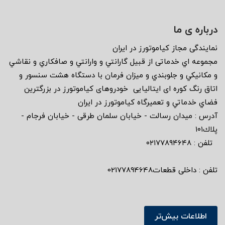
درباره ی ما
نمايندگى مجاز كياموتورز در ايران
مجموعه اي خدماتى از قبيل گارانتي و وارانتي و صافكاري و نقاشي
و مكانيكي و جلوبندي و ميزان فرمان با دستگاه هشت سنسور و
اتاق رنگ كوره اى ايتاليايى خودروهاى كياموتورز در بزرگترين
فضاي خدماتي و تعميرگاه كياموتورز در ايران
آدرس : ميدان رسالت - خيابان سلمان طرقى - خيابان فرجام -
پلاك١٠١
تلفن : ٠٢١٧٧٨٩٤٦٤٨
تلفن : داخلی قطعات02177894648
اطلاعات بیش‌تر