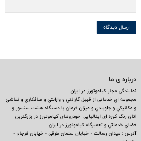
ارسال دیدگاه
درباره ی ما
نمايندگى مجاز كياموتورز در ايران
مجموعه اي خدماتى از قبيل گارانتي و وارانتي و صافكاري و نقاشي
و مكانيكي و جلوبندي و ميزان فرمان با دستگاه هشت سنسور و
اتاق رنگ كوره اى ايتاليايى خودروهاى كياموتورز در بزرگترين
فضاي خدماتي و تعميرگاه كياموتورز در ايران
آدرس : ميدان رسالت - خيابان سلمان طرقى - خيابان فرجام -