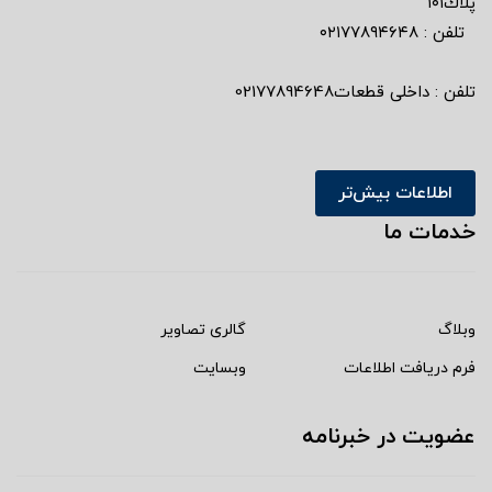
پلاك١٠١
تلفن : ٠٢١٧٧٨٩٤٦٤٨
تلفن : داخلی قطعات02177894648
اطلاعات بیش‌تر
خدمات ما
وبلاگ
گالری تصاویر
فرم دریافت اطلاعات
وبسایت
عضویت در خبرنامه