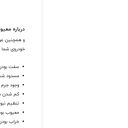
درباره معیو
و همچنین عوام
خودروی شما د
سفت بودن 
مسدود شدن
وجود جرم 
کم شدن می
تنظیم نبود
معیوب بود
خراب بودن 