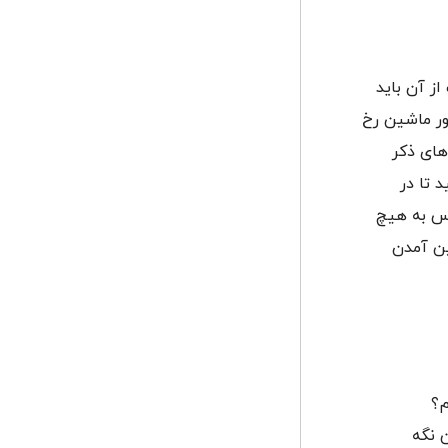
ز آن باید
ور ماشین رخ
های ذکر
 تا در
پس به هیچ
ین آمدن
م؟
ن نگه