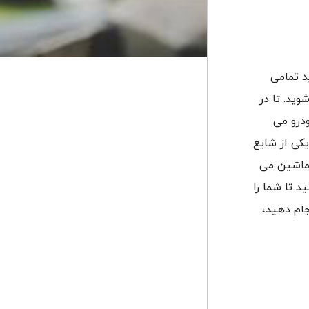
د تمامی
وید. تا در
ودرو می
یکی از شایع
 ماشین می
 تا شما را
جام دهید،