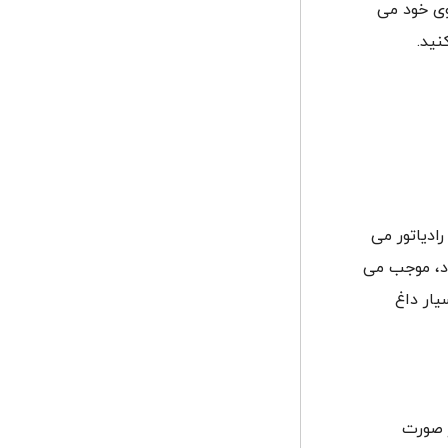
وی خود می
نید.
ادیاتور می
اد، موجب می
یار داغ
 صورت