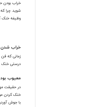
خراب بودن حت
شوید. چرا که
وظیفه خنک کر
خراب شدن ف
زمانی که فن ر
درستی خنک نش
معیوب بودن
در حقیقت مهم
خنک کردن موت
با جوش آوردن