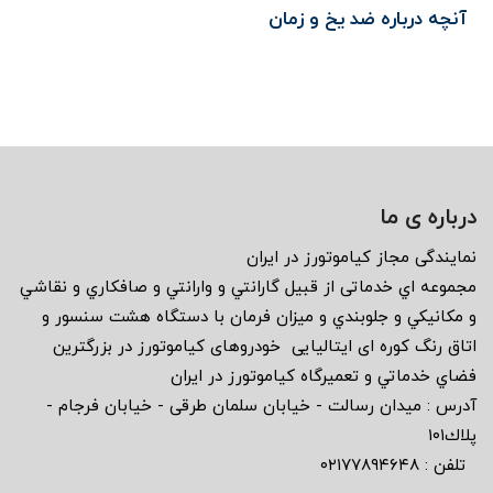
آنچه درباره ضد یخ و زمان
تعویض آن باید بدانید
درباره ی ما
نمايندگى مجاز كياموتورز در ايران
مجموعه اي خدماتى از قبيل گارانتي و وارانتي و صافكاري و نقاشي
و مكانيكي و جلوبندي و ميزان فرمان با دستگاه هشت سنسور و
اتاق رنگ كوره اى ايتاليايى خودروهاى كياموتورز در بزرگترين
فضاي خدماتي و تعميرگاه كياموتورز در ايران
آدرس : ميدان رسالت - خيابان سلمان طرقى - خيابان فرجام -
پلاك١٠١
تلفن : ٠٢١٧٧٨٩٤٦٤٨