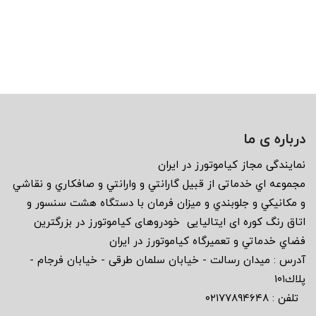
درباره ی ما
نمايندگى مجاز كياموتورز در ايران
مجموعه اي خدماتى از قبيل گارانتي و وارانتي و صافكاري و نقاشي
و مكانيكي و جلوبندي و ميزان فرمان با دستگاه هشت سنسور و
اتاق رنگ كوره اى ايتاليايى خودروهاى كياموتورز در بزرگترين
فضاي خدماتي و تعميرگاه كياموتورز در ايران
آدرس : ميدان رسالت - خيابان سلمان طرقى - خيابان فرجام -
پلاك١٠١
تلفن : ٠٢١٧٧٨٩٤٦٤٨