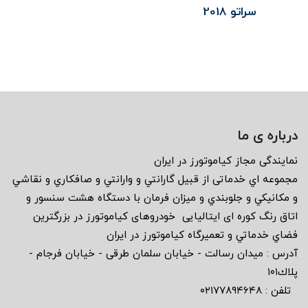
سراتو 2018
درباره ی ما
نمايندگى مجاز كياموتورز در ايران
مجموعه اي خدماتى از قبيل گارانتي و وارانتي و صافكاري و نقاشي
و مكانيكي و جلوبندي و ميزان فرمان با دستگاه هشت سنسور و
اتاق رنگ كوره اى ايتاليايى خودروهاى كياموتورز در بزرگترين
فضاي خدماتي و تعميرگاه كياموتورز در ايران
آدرس : ميدان رسالت - خيابان سلمان طرقى - خيابان فرجام -
پلاك١٠١
تلفن : ٠٢١٧٧٨٩٤٦٤٨