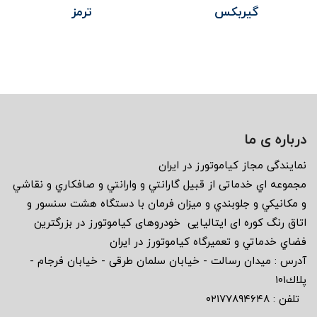
گیربکس
ترمز
درباره ی ما
نمايندگى مجاز كياموتورز در ايران
مجموعه اي خدماتى از قبيل گارانتي و وارانتي و صافكاري و نقاشي
و مكانيكي و جلوبندي و ميزان فرمان با دستگاه هشت سنسور و
اتاق رنگ كوره اى ايتاليايى خودروهاى كياموتورز در بزرگترين
فضاي خدماتي و تعميرگاه كياموتورز در ايران
آدرس : ميدان رسالت - خيابان سلمان طرقى - خيابان فرجام -
پلاك١٠١
تلفن : ٠٢١٧٧٨٩٤٦٤٨