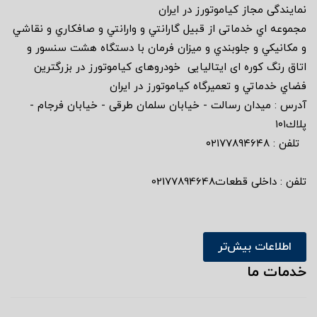
نمايندگى مجاز كياموتورز در ايران
مجموعه اي خدماتى از قبيل گارانتي و وارانتي و صافكاري و نقاشي
و مكانيكي و جلوبندي و ميزان فرمان با دستگاه هشت سنسور و
اتاق رنگ كوره اى ايتاليايى خودروهاى كياموتورز در بزرگترين
فضاي خدماتي و تعميرگاه كياموتورز در ايران
آدرس : ميدان رسالت - خيابان سلمان طرقى - خيابان فرجام -
پلاك١٠١
تلفن : ٠٢١٧٧٨٩٤٦٤٨
تلفن : داخلی قطعات02177894648
اطلاعات بیش‌تر
خدمات ما