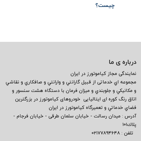
چیست؟
درباره ی ما
نمايندگى مجاز كياموتورز در ايران
مجموعه اي خدماتى از قبيل گارانتي و وارانتي و صافكاري و نقاشي
و مكانيكي و جلوبندي و ميزان فرمان با دستگاه هشت سنسور و
اتاق رنگ كوره اى ايتاليايى خودروهاى كياموتورز در بزرگترين
فضاي خدماتي و تعميرگاه كياموتورز در ايران
آدرس : ميدان رسالت - خيابان سلمان طرقى - خيابان فرجام -
پلاك١٠١
تلفن : ٠٢١٧٧٨٩٤٦٤٨