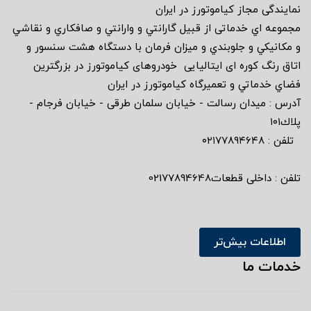
نمايندگى مجاز كياموتورز در ايران
مجموعه اي خدماتى از قبيل گارانتي و وارانتي و صافكاري و نقاشي
و مكانيكي و جلوبندي و ميزان فرمان با دستگاه هشت سنسور و
اتاق رنگ كوره اى ايتاليايى خودروهاى كياموتورز در بزرگترين
فضاي خدماتي و تعميرگاه كياموتورز در ايران
آدرس : ميدان رسالت - خيابان سلمان طرقى - خيابان فرجام -
پلاك١٠١
تلفن : ٠٢١٧٧٨٩٤٦٤٨
تلفن : داخلی قطعات02177894648
اطلاعات بیش‌تر
خدمات ما