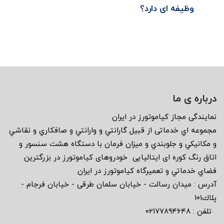
وظیفه ای دارد؟
درباره ی ما
نمايندگى مجاز كياموتورز در ايران
مجموعه اي خدماتى از قبيل گارانتي و وارانتي و صافكاري و نقاشي
و مكانيكي و جلوبندي و ميزان فرمان با دستگاه هشت سنسور و
اتاق رنگ كوره اى ايتاليايى خودروهاى كياموتورز در بزرگترين
فضاي خدماتي و تعميرگاه كياموتورز در ايران
آدرس : ميدان رسالت - خيابان سلمان طرقى - خيابان فرجام -
پلاك١٠١
تلفن : ٠٢١٧٧٨٩٤٦٤٨