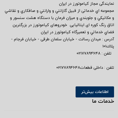
نمايندگى مجاز كياموتورز در ايران
مجموعه اي خدماتى از قبيل گارانتي و وارانتي و صافكاري و نقاشي
و مكانيكي و جلوبندي و ميزان فرمان با دستگاه هشت سنسور و
اتاق رنگ كوره اى ايتاليايى خودروهاى كياموتورز در بزرگترين
فضاي خدماتي و تعميرگاه كياموتورز در ايران
آدرس : ميدان رسالت - خيابان سلمان طرقى - خيابان فرجام -
پلاك١٠١
تلفن : ٠٢١٧٧٨٩٤٦٤٨
تلفن : داخلی قطعات02177894648
اطلاعات بیش‌تر
خدمات ما