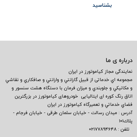
بشناسید
درباره ی ما
نمايندگى مجاز كياموتورز در ايران
مجموعه اي خدماتى از قبيل گارانتي و وارانتي و صافكاري و نقاشي
و مكانيكي و جلوبندي و ميزان فرمان با دستگاه هشت سنسور و
اتاق رنگ كوره اى ايتاليايى خودروهاى كياموتورز در بزرگترين
فضاي خدماتي و تعميرگاه كياموتورز در ايران
آدرس : ميدان رسالت - خيابان سلمان طرقى - خيابان فرجام -
پلاك١٠١
تلفن : ٠٢١٧٧٨٩٤٦٤٨