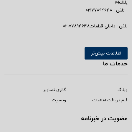
پلاك١٠١
تلفن : ٠٢١٧٧٨٩٤٦٤٨
تلفن : داخلی قطعات02177894648
اطلاعات بیش‌تر
خدمات ما
وبلاگ
گالری تصاویر
فرم دریافت اطلاعات
وبسایت
عضویت در خبرنامه