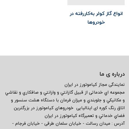
انواع گاز کولر به‌کاررفته در
خودروها
درباره ی ما
نمايندگى مجاز كياموتورز در ايران
مجموعه اي خدماتى از قبيل گارانتي و وارانتي و صافكاري و نقاشي
و مكانيكي و جلوبندي و ميزان فرمان با دستگاه هشت سنسور و
اتاق رنگ كوره اى ايتاليايى خودروهاى كياموتورز در بزرگترين
فضاي خدماتي و تعميرگاه كياموتورز در ايران
آدرس : ميدان رسالت - خيابان سلمان طرقى - خيابان فرجام -