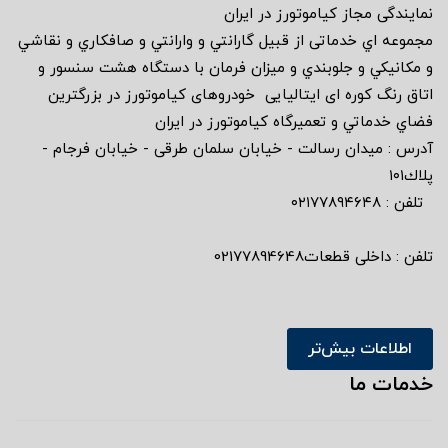
نمايندگى مجاز كياموتورز در ايران
مجموعه اي خدماتى از قبيل گارانتي و وارانتي و صافكاري و نقاشي
و مكانيكي و جلوبندي و ميزان فرمان با دستگاه هشت سنسور و
اتاق رنگ كوره اى ايتاليايى خودروهاى كياموتورز در بزرگترين
فضاي خدماتي و تعميرگاه كياموتورز در ايران
آدرس : ميدان رسالت - خيابان سلمان طرقى - خيابان فرجام -
پلاك١٠١
تلفن : ٠٢١٧٧٨٩٤٦٤٨
تلفن : داخلی قطعات02177894648
اطلاعات بیش‌تر
خدمات ما