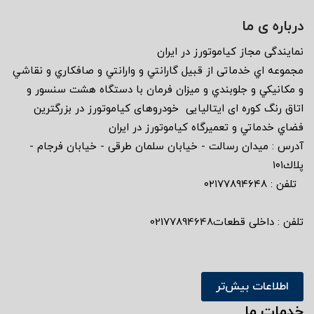
درباره ی ما
نمايندگى مجاز كياموتورز در ايران
مجموعه اي خدماتى از قبيل گارانتي و وارانتي و صافكاري و نقاشي
و مكانيكي و جلوبندي و ميزان فرمان با دستگاه هشت سنسور و
اتاق رنگ كوره اى ايتاليايى خودروهاى كياموتورز در بزرگترين
فضاي خدماتي و تعميرگاه كياموتورز در ايران
آدرس : ميدان رسالت - خيابان سلمان طرقى - خيابان فرجام -
پلاك١٠١
تلفن : ٠٢١٧٧٨٩٤٦٤٨
تلفن : داخلی قطعات02177894648
اطلاعات بیش‌تر
خدمات ما